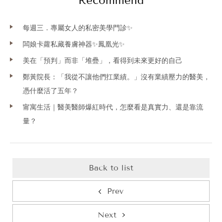
Recommend
每週三．專屬女人的私密美學門診✨
闆娘卡蘿私藏養膚神器✨鳳凰光✨
美在「預判」而非「堆疊」，看得到未來更好的自己
鄭黃院長：「我從不讓他們扛業績。」沒有業績壓力的醫美，
憑什麼活了五年？
甯寓生活｜醫美醫師爆紅時代，怎麼看是真實力、還是靠流
量？