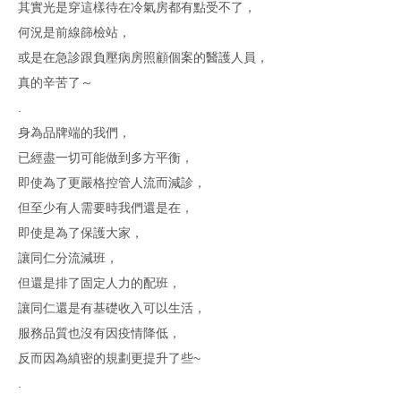
其實光是穿這樣待在冷氣房都有點受不了，
何況是前線篩檢站，
或是在急診跟負壓病房照顧個案的醫護人員，
真的辛苦了～
.
身為品牌端的我們，
已經盡一切可能做到多方平衡，
即使為了更嚴格控管人流而減診，
但至少有人需要時我們還是在，
即使是為了保護大家，
讓同仁分流減班，
但還是排了固定人力的配班，
讓同仁還是有基礎收入可以生活，
服務品質也沒有因疫情降低，
反而因為縝密的規劃更提升了些~
.