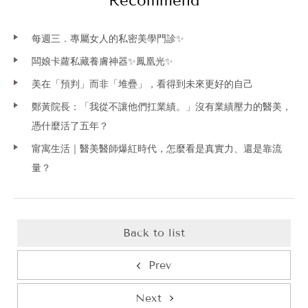
Recommend
每週三．專屬女人的私密美學門診✨
闆娘卡蘿私藏養膚神器✨鳳凰光✨
美在「預判」而非「堆疊」，看得到未來更好的自己
鄭黃院長：「我從不讓他們扛業績。」沒有業績壓力的醫美，
憑什麼活了五年？
甯寓生活｜醫美醫師爆紅時代，怎麼看是真實力、還是靠流
量？