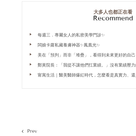
大多人也都正在看
Recommend
每週三．專屬女人的私密美學門診✨
闆娘卡蘿私藏養膚神器✨鳳凰光✨
美在「預判」而非「堆疊」，看得到未來更好的自己
鄭黃院長：「我從不讓他們扛業績。」沒有業績壓力
甯寓生活｜醫美醫師爆紅時代，怎麼看是真實力、還