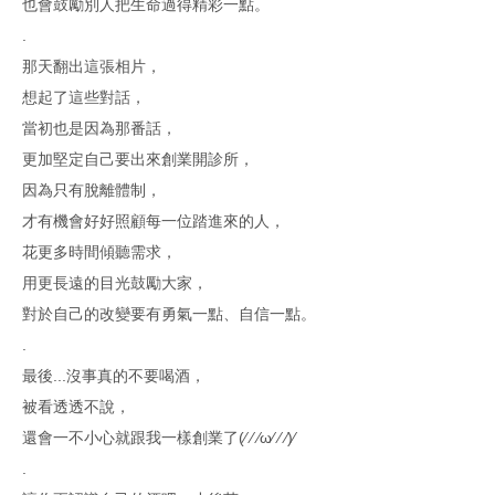
也會鼓勵別人把生命過得精彩一點。
.
那天翻出這張相片，
想起了這些對話，
當初也是因為那番話，
更加堅定自己要出來創業開診所，
因為只有脫離體制，
才有機會好好照顧每一位踏進來的人，
花更多時間傾聽需求，
用更長遠的目光鼓勵大家，
對於自己的改變要有勇氣一點、自信一點。
.
最後...沒事真的不要喝酒，
被看透透不說，
還會一不小心就跟我一樣創業了(⁄ ⁄ ⁄ω⁄ ⁄ ⁄)⁄
.