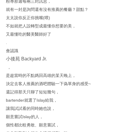
粉專那週每兩三封訊息，
就有一封是詢問還有沒有推薦的餐廳？甜點？
太太說你反正你挑嘴(喂)
不如就把人設轉型成最懂你想要的美，
又最懂吃的醫美醫師好了
.
會認識
小後苑 Backyard Jr.
，
是趁當時的不點媽回高雄的某天晚上，
決定去客人推薦的酒吧體驗一下偽單身的感受~
還記得那天只聊了短短幾句，
bartender就選了Islay給我，
讓我試試看的同時她也說，
願意嘗試Islay的人，
個性都比較勇敢、願意嘗試，