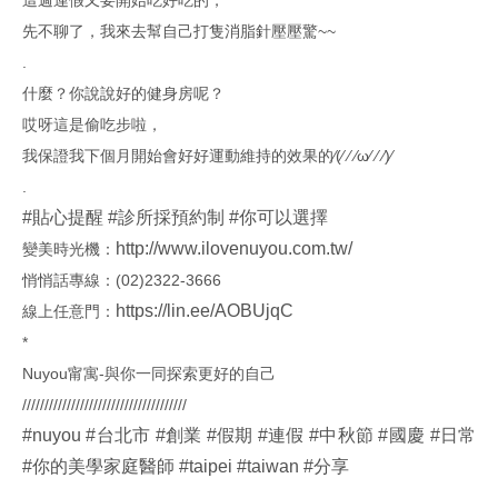
先不聊了，我來去幫自己打隻消脂針壓壓驚~~
.
什麼？你說說好的健身房呢？
哎呀這是偷吃步啦，
我保證我下個月開始會好好運動維持的效果的⁄(⁄ ⁄ ⁄ω⁄ ⁄ ⁄)⁄
.
#貼心提醒
#診所採預約制
#你可以選擇
http://www.ilovenuyou.com.tw/
變美時光機：
悄悄話專線：(02)2322-3666
https://lin.ee/AOBUjqC
線上任意門：
*
Nuyou甯寓-與你一同探索更好的自己
/////////////////////////////////////
#nuyou
#台北市
#創業
#假期
#連假
#中秋節
#國慶
#日常
#你的美學家庭醫師
#taipei
#taiwan
#分享