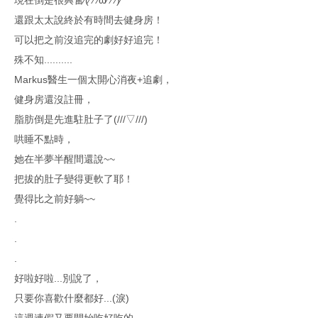
還跟太太說終於有時間去健身房！
可以把之前沒追完的劇好好追完！
殊不知..........
Markus醫生一個太開心消夜+追劇，
健身房還沒註冊，
脂肪倒是先進駐肚子了(///▽///)
哄睡不點時，
她在半夢半醒間還說~~
把拔的肚子變得更軟了耶！
覺得比之前好躺~~
.
.
.
好啦好啦...別說了，
只要你喜歡什麼都好...(淚)
這週連假又要開始吃好吃的，