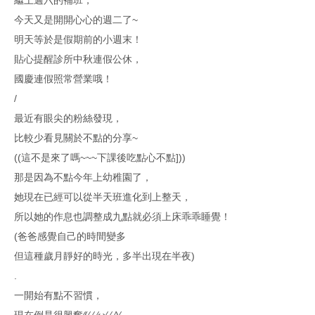
今天又是開開心心的週二了~
明天等於是假期前的小週末！
貼心提醒診所中秋連假公休，
國慶連假照常營業哦！
/
最近有眼尖的粉絲發現，
比較少看見關於不點的分享~
((這不是來了嗎~~~下課後吃點心不點]))
那是因為不點今年上幼稚園了，
她現在已經可以從半天班進化到上整天，
所以她的作息也調整成九點就必須上床乖乖睡覺！
(爸爸感覺自己的時間變多
但這種歲月靜好的時光，多半出現在半夜)
.
一開始有點不習慣，
現在倒是很興奮⁄(⁄ ⁄ ⁄ω⁄ ⁄ ⁄)⁄