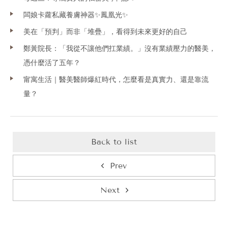
闆娘卡蘿私藏養膚神器✨鳳凰光✨
美在「預判」而非「堆疊」，看得到未來更好的自己
鄭黃院長：「我從不讓他們扛業績。」沒有業績壓力的醫美，
憑什麼活了五年？
甯寓生活｜醫美醫師爆紅時代，怎麼看是真實力、還是靠流
量？