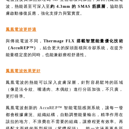
波，熱能甚至可深入至
約 4.3mm 的 SMAS 筋膜層
，協助肌
膚啟動修復反應，強化支撐力與緊實度。
鳳凰電波更舒適
與傳統電波不同，
Thermage FLX 搭載智慧能量優化技術
（AccuREP™）
，結合更大的探頭面積與冷卻系統，在提升
能量穩定度的同時，也能兼顧療程舒適性。
鳳凰電波效果更好
鳳凰電波的熱能可以深入皮膚深層，針對容易鬆垮的區域
（像是法令紋、嘴邊肉、木偶紋）進行分區加強，不只廣，
更打得準。
鳳凰電波創新的 AccuREP™ 智能電阻感測系統，讓每一發
都會根據膚況、組織結構，自動調整能量輸出，精準作用在
該拉的地方、不浪費在不需要的組織，讓療程更有效率。再
搭配大面積的新型探頭（紫鑽探頭），能一次涵蓋更多區