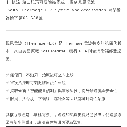
▍“梭達”熱世紀飛可適除皺系統（俗稱鳳凰電波)
“Solta” Thermage FLX System and Accessories 衛部醫
器輸字第031638號
鳳凰電波（Thermage FLX）是 Thermage 電波拉皮的第四代版
本，來自美國原廠 Solta Medical，獲得 FDA 與台灣衛福部雙認
證。
✅ 無傷口、不動刀，治療後可立即上妝
✅ 單次治療即可刺激膠原蛋白重組
✅ 搭載全新「智能能量偵測」與震動科技，提升舒適度與安全性
✅ 眼周、法令紋、下顎線、嘴邊肉等區域都可針對性治療
其核心原理是「單極電波」，透過加熱真皮層與筋膜層，促進膠原
蛋白新生與重組，讓肌膚在數週內逐漸緊實。