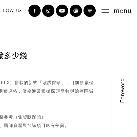
menu
LLOW US
發多少錢
ge FLX）搭載的新式「紫鑽探頭」，目前原廠僅
發的兩種規格，價格通常根據探頭發數與治療區域
格參考（含碧眼探頭）：
、醫師資歷與加購項目略有差異。