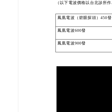
（以下電波價格以台北診所作
鳳凰電波（碧眼探頭）450發
鳳凰電波600發
鳳凰電波900發