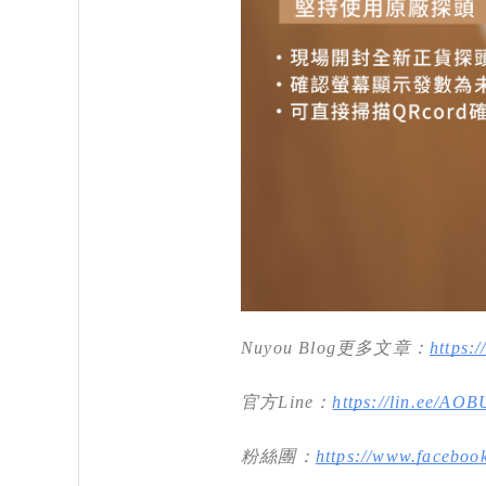
Nuyou Blog更多文章：
https:
官方Line：
https://lin.ee/AO
粉絲團：
https://www.facebook