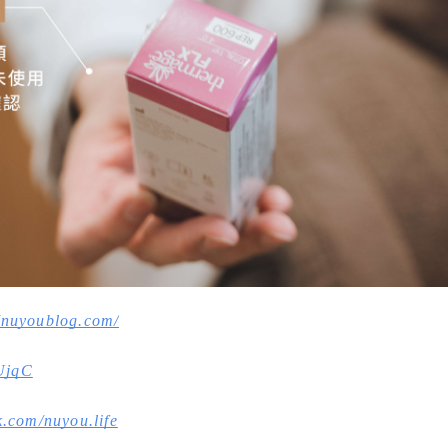
//nuyoublog.com/
BUjqC
.com/nuyou.life