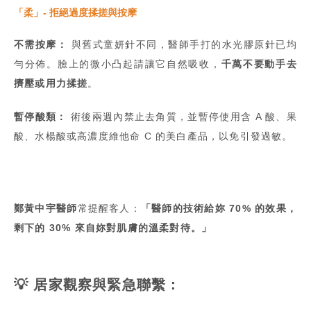
「柔」- 拒絕過度揉搓與按摩
不需按摩：
與舊式童妍針不同，醫師手打的水光膠原針已均
勻分佈。臉上的微小凸起請讓它自然吸收，
千萬不要動手去
擠壓或用力揉搓
。
暫停酸類：
術後兩週內禁止去角質，並暫停使用含 A 酸、果
酸、水楊酸或高濃度維他命 C 的美白產品，以免引發過敏。
鄭黃中宇醫師
常提醒客人：
「醫師的技術給妳 70% 的效果，
剩下的 30% 來自妳對肌膚的溫柔對待。」
💡 居家觀察與緊急聯繫：