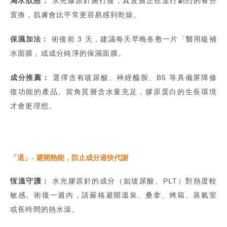
渴水狀態：
水光膠原針施打後，真皮層正在進行劇烈的養分
置換，肌膚會比平常更容易感到乾燥。
保濕加法：
術後前 3 天，建議每天早晚各敷一片「醫用級補
水面膜」或成分純淨的保濕面膜。
成分推薦：
選擇含有玻尿酸、神經醯胺、B5 等具備屏障修
復功能的產品。當角質層含水量充足，膠原蛋白的生長環境
才會更理想。
「退」- 避開熱能，防止成分過快代謝
恆溫守護：
水光膠原針的成分（如玻尿酸、PLT）對熱度較
敏感。術後一週內，請嚴格避開溫泉、桑拿、烤箱、蒸氣室
或長時間的熱水澡。