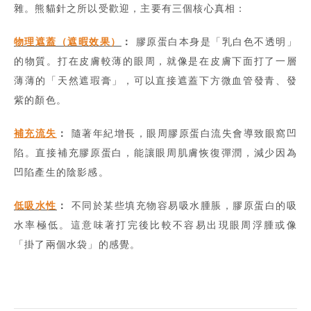
雜。熊貓針之所以受歡迎，主要有三個核心真相：
物理遮蓋（遮暇效果）
：
膠原蛋白本身是「乳白色不透明」
的物質。打在皮膚較薄的眼周，就像是在皮膚下面打了一層
薄薄的「天然遮瑕膏」，可以直接遮蓋下方微血管發青、發
紫的顏色。
補充流失
：
隨著年紀增長，眼周膠原蛋白流失會導致眼窩凹
陷。直接補充膠原蛋白，能讓眼周肌膚恢復彈潤，減少因為
凹陷產生的陰影感。
低吸水性
：
不同於某些填充物容易吸水腫脹，膠原蛋白的吸
水率極低。這意味著打完後比較不容易出現眼周浮腫或像
「掛了兩個水袋」的感覺。