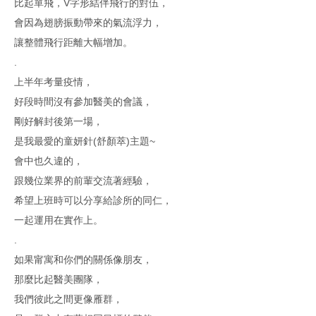
比起單飛，V字形結伴飛行的對伍，
會因為翅膀振動帶來的氣流浮力，
讓整體飛行距離大幅增加。
.
上半年考量疫情，
好段時間沒有參加醫美的會議，
剛好解封後第一場，
是我最愛的童妍針(舒顏萃)主題~
會中也久違的，
跟幾位業界的前輩交流著經驗，
希望上班時可以分享給診所的同仁，
一起運用在實作上。
.
如果甯寓和你們的關係像朋友，
那麼比起醫美團隊，
我們彼此之間更像雁群，