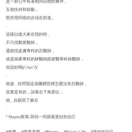
是一群心中有著相同目標的夥伴，
互相扶持和鼓勵，
堅持用同樣的步伐在前進。
.
這樣以後大家在預約時，
不只找鄭黃醫師，
還能找皮膚專科的呂醫師，
或是婦產專科的林醫師跟家醫專科徐醫師，
你說好嗎(⁄ ⁄ ⁄ω⁄ ⁄ ⁄)⁄
.
然後...你問我這張團體照裡怎麼沒有呂醫師，
其實是有的，請看右下角那位，
他...自願當了麻豆
.
* Nuyou甯寓-與你一同探索更好的自己
創業
甯寓美學
Nuyou
Nuyou Life
更好的自己