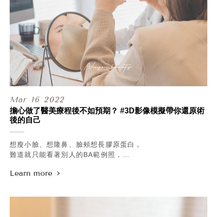
Mar
16
2022
擔心做了醫美療程後不如預期？ #3D影像模擬帶你還原術
後的自己
想瘦小臉、想隆鼻、臉頰想長膠原蛋白，
難道就只能看著別人的BA範例照，
再用自己的臉去賭一把嗎？
.
別擔心！
為了給前來求診的朋友更安心的諮詢體驗，
甯寓美學診所的 #鄭黃中宇院長，
在開業前就決定投資少見的Vectra H2 3D影像系統，