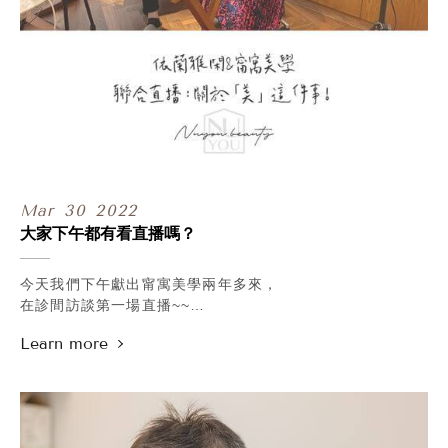
Mar
30
2022
大家下午都有看直播嗎？
今天我們下午獻出甯寓美學兩年多來，
在診間訪談第一場直播~~
#關於美這件事！
應 依蘭雅閑幸福芳療 Vedaroma Is Happiness
最美執行長嘉倪邀請，
今天特地久違地聊聊自己，
也聊聊彼此在 #美業創業 的心路歷程。
.