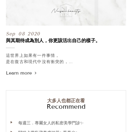
重新建立關於#減重 的正確觀念！
協助體態達到長遠且有效的維持與控管。
.
甯寓美學官網：https://bit.ly/官網預約
官方LINE@： https://lin.ee/AOBUjqC
Sep
08
2020
專人服務諮詢專線：02-2322-3666
與其期待成為別人，你更該活出自己的樣子。
這世界上如果有一件事情，
是在復古和現代中沒有衝突的，
那我想應該就是追求美這件事，
人窮極一生，都在追求著要更好。
大多人也都正在看
Recommend
每週三．專屬女人的私密美學門診✨