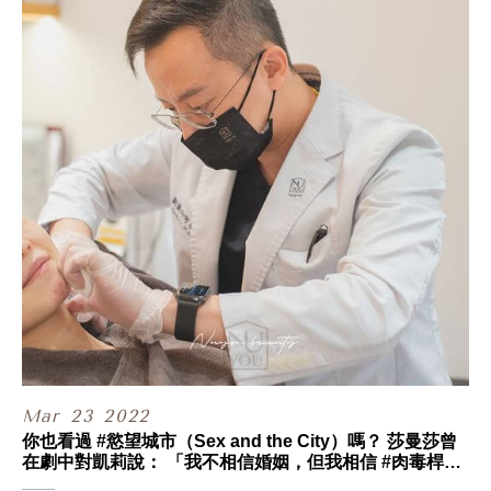
今年是芳療品牌 #依蘭雅閑 創立的第7年，
還記得當初在籌備創業時，
嘉倪身為芳療界的領頭羊，
也曾無私的分享不少寶貴經驗給我們，
其實我們不說大家都不會知道...
她是我12年前的同事戰友((大驚
你們看到嘉倪的狀態，
是不是覺得我們怎麼可能有認識10年以上!!
說到這個我就非常驕傲啦~~
畢竟這麼多年來她的臉都是靠我幫她顧的
.
直播的最後我們兩個都有點感傷，
因為不回顧還好，
一回顧發現自己真的很堅強，
甯寓在疫情最艱難的時刻起步，
一天天咬牙地撐過直到今天，
至今疫情仍尚未結束，
創業很苦卻也很值得，
Mar
23
2022
堅持自己理想的同時，
你也看過 #慾望城市（Sex and the City）嗎？ 莎曼莎曾
也持續為更多人的人生帶來感動，
在劇中對凱莉說： 「我不相信婚姻，但我相信 #肉毒桿菌
讓他們明白原來自己還可以更好，
素，至少它 #每次都見效！」
也做到了更好。