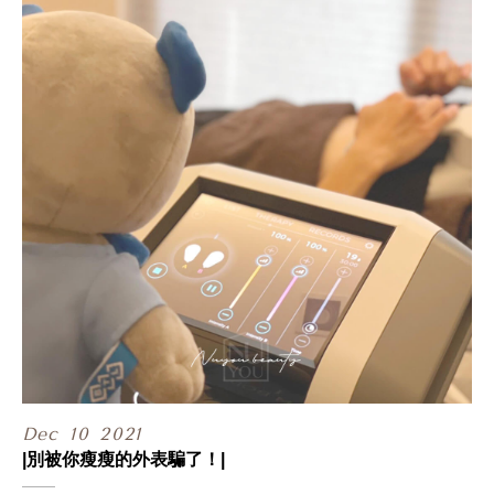
讓術後效果不再只是發揮想像力，
而是透過專業3D影像模擬系統輔助，
諮詢時就事先感受治療前後的差異，
以達到 #更完整的術前溝通，
而螢幕上精緻的3D影像，
就是 #未來治療後可能產生的變化！
.
Vectra H2 3D還能輸出高分辨率圖像，
透過數據庫完整呈現皮膚形貌，
讓專業醫生能夠更精確地評估，
該如何建議複合式治療與區域調整，
#替你客製化獨一無二的美，
不少來諮詢過的醫美素人朋友都說，
他們諮詢過這麼多家，
一般有做3D攝影諮詢的診所，
諮詢費至少都1500起跳，
甯寓也太佛心了吧~
.
Dec
10
2021
完整的諮詢流程除了會拍攝一組3D影像，
|別被你瘦瘦的外表騙了！|
由專業醫師親自評估及影像模擬解釋、
與客製化療程建議，