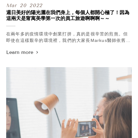
Mar
20
2022
Nuyou Blog | https://bit.ly/破除肉毒三大迷思
Nuyou Web | https://bit.ly/官網預約
週日美好的陽光灑在我們身上，每個人都開心極了！因為
Nuyou LINE@ | https://lin.ee/AOBUjqC
這兩天是甯寓美學第一次的員工旅遊啊啊啊～～
Nuyou Tel | 02-2322-3666
在兩年多的疫情環境中創業打拼，真的是很辛苦的煎熬。但
即使在這樣艱辛的環境裡，我們的大家長Markus醫師依舊把
大夥當家人般看待。他常常在會議裡耳提面命的說，如果我
們彼此都不能像家人般對待、或是沒辦法把甯寓當成自己家
的話，又怎麼能讓前來的朋友也能把這裡當成自己家般的放
鬆與信任呢？
所以與其說今天是甯寓員工旅遊，倒不如說是…家庭旅遊
吧？！