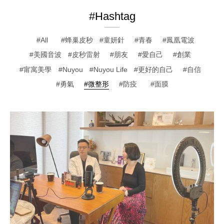
#Hashtag
All
蜂巢皮秒
童妍針
青春
鳳凰電波
美國音波
皮秒雷射
朋友
愛自己
創業
甯寓美學
Nuyou
Nuyou Life
更好的自己
自信
勇氣
微整形
防疫
面膜