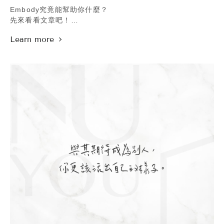
回家前還可以外帶一杯由咖啡師沖泡的Nuyou cafe！
Embody究竟能幫助你什麼？
如有決定做療程的話，
先來看看文章吧！
諮詢費用的500元竟然還可以直接抵扣療程金額
https://bit.ly/為什麼你需要Embody
.
.
心動不如趕快約起來聊聊~~
你也是 #瘦胖子 嗎？
Nuyou Web | https://bit.ly/官網預約
或是你身邊也有這樣的人嗎？
Nuyou LINE@ | https://lin.ee/AOBUjqC
總是大吃大喝、不運動，
Nuyou Tel | 02-2322-3666
卻一點也不胖，甚至四肢超纖細。
.
雖然不運動、飲食不均衡，
但看起來很瘦、體重正常，
可實際上這樣的人體脂肪並不低哦！
體內也會隱藏一些表面上看不出來的 #健康風險，
例如 #肌少症 #糖尿病 #心血管疾病！
.
擁有良好、健康的體態最好的方式，
還是回歸 #飲食控制 #規律運動 兩大要點，
Embody則是現代高科技美學的產物，
幫助我們藉由和專業醫學美容醫師的諮詢過程中，
在減脂及增肌間更找得到平衡點，
也將過時的 #減肥 概念打掉重練，