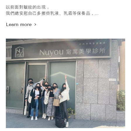
.
以前面對皺紋的出現，
理解自己不需為誰改變，
我們總安慰自己多擦些乳液、乳霜等保養品，
更懂得去愛自己與珍惜自己，
祈禱能如廣告所述般奇蹟改善，
我們貫徹使命然後去影響更多的人，
但自從 #肉毒微整 這個項目誕生後，
無論是讓外在美去同步改變內在，
擾人的魚尾紋、皺眉紋、抬頭紋，
或是由內在的自信去影響外在的氣場，
以及造成臉部視覺肥大的 #咀嚼肌，
相信這就是我們無論多麼艱苦困難，
看起來寬大的肩頸或 #蘿蔔腿，
都還要在美業繼續努力下去的價值和信念。
通通打個針就能改善，真的是太幸福了！
.
其實醫美使用的肉毒桿菌並不是毒，
是一種天然、純化的蛋白質，
透過 #治療過度活躍的肌肉，
讓造成皺紋的肌肉放鬆，
#改善動態紋 的同時也達到 #除皺的效果，
這樣一點點的小改變不僅不容易被發現，
還能讓你看起來更美更年輕！
.
關於肉毒到底有哪些迷思需要破解，
一起跟著甯寓美學診所的
鄭黃中宇院長來看看文章吧！
.