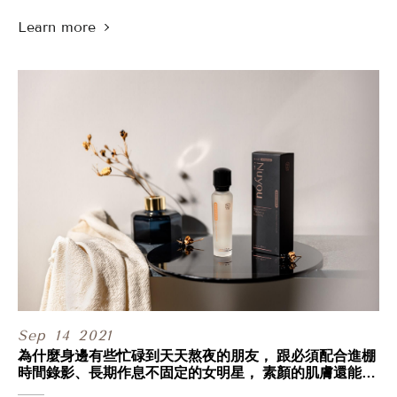
那長膠原蛋白是要靠吃保健品補充，
還是靠擦保養品呢？
其實更多人靠的是醫美！
.
一般我們對 #老化 的認知，
不外乎嘴邊肉下垂、法令紋深了，
這些肉眼可見的小瑕疵漸漸出現，
且這些瑕疵隨著時間的推移，
逐年有越來越多，甚至放大的趨勢。
而能幫助你長膠原蛋白的醫美，
除了大家耳熟能詳的 #童妍針，
還有 #非侵入式的 電波和音波 #拉提療程。
.
那…既然都可以長膠原蛋白，
可以隨便選一種就好嗎？
還是這三種醫美療程，分別有什麼優勢和用處呢？
快來看看我們的貼心整裡吧~~
bit.ly/教你精準抗老
Sep
14
2021
.
為什麼身邊有些忙碌到天天熬夜的朋友， 跟必須配合進棚
專人服務：02-2322-3666
時間錄影、長期作息不固定的女明星， 素顏的肌膚還能剔
官方LINE@： https://lin.ee/AOBUjqC
透發亮