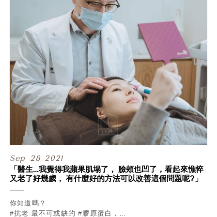
讓透過醫美雕塑體態這件事情，
變得更自然、安全，
且更符合健康價值的 #動態美感。
.
關於EMBODY的更多介紹，
之後在Blog也會有更詳細的說明，
想要搶先了解的朋友們，
不妨先透過官方LINE@了解更多！
https://lin.ee/AOBUjqC
院長買這台機器會不會其實是自肥，都自己在做啊？
.
專人服務：02-2322-3666
甯寓美學官網預約：bit.ly/先約先變美
Sep
28
2021
「醫生...我覺得我蘋果肌塌了， 臉頰也凹了，看起來憔悴
又老了好幾歲， 有什麼好的方法可以改善這個問題呢?」
你知道嗎？
#抗老 最不可或缺的 #膠原蛋白，