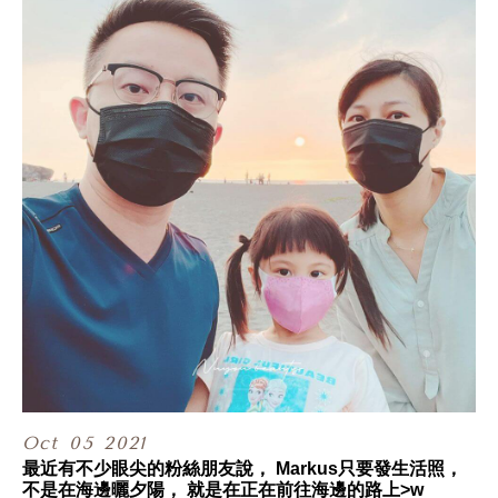
是音波拉皮儀器的先驅，
在問世的多年來具備豐富的 #臨床實證經驗，
而治療能量強度與清晰的即時影像，
目前也是眾多音波拉皮儀器裡的翹楚！
同時，擁有超過十年光電經驗的鄭黃中宇院長，
也從這幾年來超過百萬發的音波治療經驗裡發覺Ulthera的強
大優點，
不僅在於擊發的能量 #非常穩定，
且 #可精準集中 在需要施打的層次，不會飄忽不定
比起其他廠牌的音波拉提有更好的緊實效果，
以及 #更低的燙傷風險。
關於 #美國極線音波 更多詳細的介紹底加↓
https://bit.ly/為何要選擇Ulthera極線音波
BACK TO BRITISH Tramy 崔咪
https://bit.ly/部落客崔咪音波分享
（崔咪與美國音波原廠合作治療的院所，眼尖的朋友有沒有
發現這場景很熟悉呢？）
甯寓美學官網：https://bit.ly/官網預約
官方LINE@： https://lin.ee/AOBUjqC
Oct
05
2021
專人服務諮詢專線：02-2322-3666
最近有不少眼尖的粉絲朋友說， Markus只要發生活照，
不是在海邊曬夕陽， 就是在正在前往海邊的路上>w