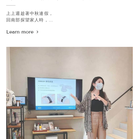
上上週趁著中秋連假，
回南部探望家人時，
又順道去了一趟海邊，
本來是想帶不點到墾丁玩沙的，
不過既然附近就有無敵夕陽跟沙灘，
就決定省去塞車的時間，
待在旗津的海灘拍照玩沙，
一家四口一起享受難得的風景～
.
而近期比看海還開心的事情，
莫過於新冠的口服藥終於問世啦！
雖然價格不斐，
卻也表示世界正在往後疫情時代邁進，
但願一切能逐步回歸到軌道上~~
至少希望下次拍照的時候，
我們可以無憂無慮地把口罩拿掉一會兒，
對著鏡頭展露久違的快樂笑容:)
.
貼心提醒：國慶連假週日公休，
週六週一照常營業⁄(⁄ ⁄ ⁄ω⁄ ⁄ ⁄)⁄