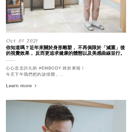
Oct
01
2021
你知道嗎？近年來關於身形雕塑， 不再侷限於「減重」後
的視覺效果， 反而更追求健康的體態以及美感曲線並行。
心心念念許久的 #EMBODY 終於來啦！
今天下午我們把約診排開，
特地安排了一堂專業課程做教育訓練，
就為了讓每位同仁都能好好認識它。
.
EMBODY是什麼呢？
其實它的原理很簡單，
透過高強度聚焦的電磁能量，
替我們最重要的核心肌群，
達到被動式極限收縮狀態，
不僅減脂，同時也增肌，