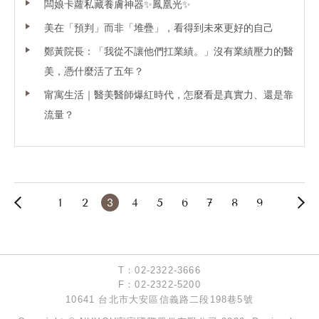
闆娘卡蘿私藏養膚神器✨鳳凰光✨
小妮子也收到了大家滿滿的禮物和祝福，
當然~她最喜歡的還是大草莓蛋糕v(￣︶￣)y
美在「預判」而非「堆疊」，看得到未來更好的自己
.
鄭黃院長：「我從不讓他們扛業績。」沒有業績壓力的醫
近期Delta病毒開始延燒，
美，憑什麼活了五年？
大家都要好好保護自己，
診所也將消毒相關措施再升級，
甯寓生活｜醫美醫師爆紅時代，怎麼看是真實力、還是靠
說不沮喪是騙人的~~
流量？
畢竟生活真的很難，
但最艱難的時期都過了，
相信這次也一定可以的。
.
貼心提醒~~
診所9/18(六)正常上班，
19、20、21就連假公休啦！
想安排諮詢和療程的朋友，
再請提早和我們確認時間哦！
.
先約先變美：
T：02-2322-3666
http://www.ilovenuyou.com.tw/contact.php#p-contact
F：02-2322-5200
官方LINE@敲時間： https://lin.ee/AOBUjqC
10641 台北市大安區信義路二段198巷5號
你來電，我派專人服務你：02-2322-3666