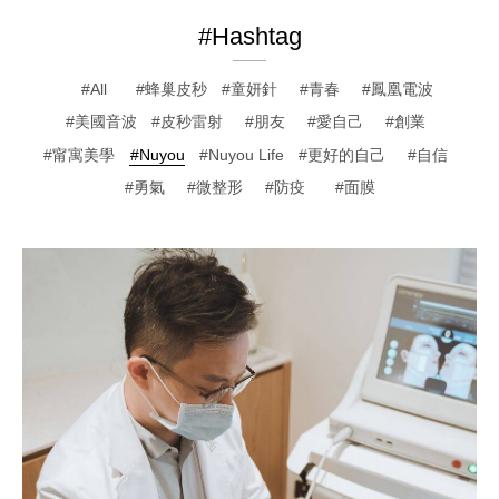
#Hashtag
All
蜂巢皮秒
童妍針
青春
鳳凰電波
美國音波
皮秒雷射
朋友
愛自己
創業
甯寓美學
Nuyou
Nuyou Life
更好的自己
自信
勇氣
微整形
防疫
面膜