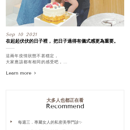
不僅幫助肌膚修復、改善保水力，還能加強膚質緊緻；
也建議可以加強在最在意的魚尾紋、法令紋、嘴角紋上，
透過輕輕按摩吸收幫助撫平紋路哦！
還沒用過油保養的你，也趕快來試試看吧！
Sep
10
2021
在起起伏伏的日子裡， 把日子過得有儀式感更為重要。
這兩年疫情狀態不甚穩定，
大家應該都有相同的感受吧，
和家人相聚的機會也減少許多，
大多都是靠視訊和電話維繫情感，
彼此互相關懷和回報近況，
聽到對方說自己那裡一切都好，
那瞬間的心情也輕鬆了些。
.
大多人也都正在看
前陣子狀態較為趨緩時，
Recommend
南部的爺爺奶奶和姑姑特地開車北上，
陪不點兒吃頓暖壽晚餐就立馬又開回彰化，
每週三．專屬女人的私密美學門診✨
而昨天則是不點的當天生日，
依照慣例我們又在診所同框啦~