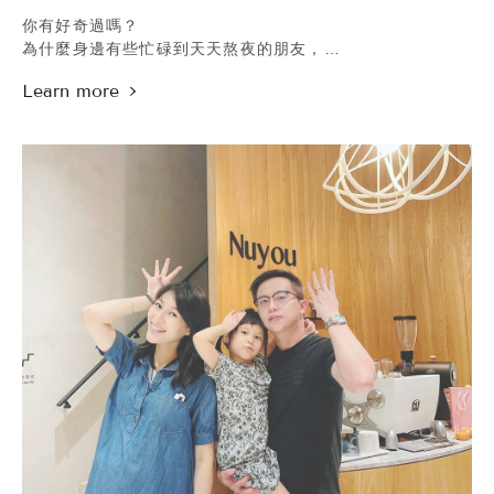
甯寓美學官網預約：bit.ly/先約先變美
你有好奇過嗎？
為什麼身邊有些忙碌到天天熬夜的朋友，
跟必須配合進棚時間錄影、長期作息不固定的女明星，
素顏的肌膚還能剔透發亮
秘密就在這裡＞https://reurl.cc/52q84V
很多人不敢在臉上擦油，
其實在研發出 #蜂燦賦活精華油 之前我們也不敢，
直到幾年前認識了一位同期創業的朋友，
她的膚況好到連我們都訝異她沒做過任何關於肌膚保養的醫
美療程。
詢問她的保養秘訣，發現她有 #早晚用油保養的習慣，
從那天起，我們在心裡偷偷告訴自己，
如果未來有研發保養品，
一定要開發出一支好用的臉部保養 #美容油 。
後來，在開了不下三十場的會議，
以及邀請身邊各種年齡、不同膚質的親友，
歷經親自使用長達三個月的時間見證，
我們看見讓更多人的肌膚變得更好的機會，
於是NuyouCare的第一瓶油誕生啦！
不僅有 #超小的分子 能夠瞬間吸收 #完全不油膩！
添加高濃度 #蜂肽 #酵母糖脂、 #神經醯胺 #金盞花萃取物，