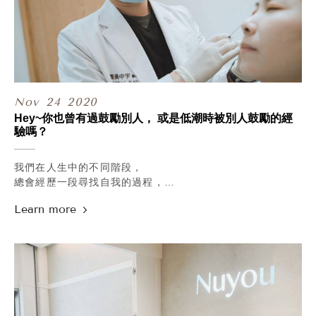
雖然嘴巴上這麼說著，
當初就不會選擇風險比較高的舒眠麻醉了～
但心裡也有點害怕會成為錯過孩子成長的爸爸。
.
.
以上解釋完畢後，
而回想自己在開診所前，
那位女孩兒~~就放心的來了，
也是幾乎都花大把的時間在家人身上，
那天的她還聽見了特別版本的聖誕歌~~
無論是出門走走或是南下回阿嬤家，
嗯...因為診所的音樂廣播壞掉了，
但診所開幕後，
Nov
24
2020
所以她聽見的特別版本是我唱的(///ω///)
每天回家都只想待在沙發上，
.
Hey~你也曾有過鼓勵別人， 或是低潮時被別人鼓勵的經
週日時女兒好不容易見到爸爸，
驗嗎？
.
卻也都只是在睡覺，
.
下午醒來一起吃頓晚餐，
#貼心提醒 #診所採預約制
我們在人生中的不同階段，
明天又開啟相同的迴圈直到下個週末來臨。
線上任意門：
總會經歷一段尋找自我的過程，
.
http://www.ilovenuyou.com.tw/contact.php#p-contact
失戀的時候，懷疑自己不夠好，
而改變的契機，
悄悄話專線：https://lin.ee/AOBUjqC
考試考差，覺得是自己不夠努力，
來自今年不點上了幼稚園，
工作遇到瓶頸了，
在第一天送她去上學的那刻起，
開始懷疑自己不適合這個行業。
我們決定做一些改變，
/
沒辦法改變上班時間，
還記得前陣子有位女孩在諮詢時，
但可以選擇連假公休不營業，
曾分享著自己是怎麼認識甯寓的，
沒辦法改變與女兒相處的時光，
她說她是個對自己沒有信心的人，
但有空的時候可以把她帶在身邊。
甚至認為，
.