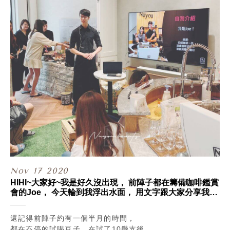
自信是漂亮的人才能擁有的特權。
其實我們也不知道這樣到底好不好，
直到她看見了我們的文章，
但對我們來說，
寫著要先接受現在的自己，
能夠盡可能的用瑣碎的時光陪伴，
才能找到更好的自己，
讓她笑著去留下記憶，且至少開心~
所以她就這麼鼓起勇氣的來了⁄(⁄ ⁄ ⁄ω⁄ ⁄ ⁄)⁄
已經是件很幸福的事了！
.
.
而她到現在都還記得，
為了生活，我們都有壓力，
在踏入診間當下那刻的心跳，
身上背負無數期待與夢想，
就像被求婚時想睜開眼睛，
但別忘了~~如果不能改變現實，
又害怕戒指會讓你期待會落空的那種心情差不多，
就試著想辦法改變面對時的心境吧⁄(⁄ ⁄ ⁄ω⁄ ⁄ ⁄)⁄
很怕一切會跟自己想得不一樣🤣
你說對吧~~~
.
最後附上皇后鎮森林半日遊照片，
.
那天雖然下了整天的雨，
.
只能一直待在烤肉區，
至於你問我~~她做療程的體驗心得呢？
但環境很棒很推薦，
Nov
17
2020
嘿嘿~她只說剛打完玻尿酸的下巴，
下次還想來住住露營車~
HIHI~大家好~我是好久沒出現， 前陣子都在籌備咖啡鑑賞
雖然有點尖但線條很俐落，
.
會的Joe， 今天輪到我浮出水面， 用文字跟大家分享我眼
消腫後就很自然了線條感也還在哦~~
.
中的Nuyou Cafe Life了~~
更重要的是她覺得，
.
自己真的有因為變得更好，
#貼心提醒 #診所採預約制
還記得前陣子約有一個半月的時間，
而慢慢建立起自信了⁄(⁄ ⁄ ⁄ω⁄ ⁄ ⁄)⁄
線上任意門：
都在不停的試喝豆子，在試了10幾支後，