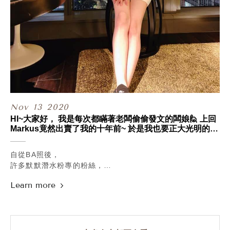
我也開始樂在其中，也就不那麼緊張了，
這大概就是所謂的萬事起頭難吧XD
.
以上是我的心得分享，
也希望來參與的大家喜歡我們選的咖啡豆~
如果想知道更詳細關於咖啡豆的資訊，
也歡迎私訊我們哦！
.
.
.
Nov
13
2020
#貼心提醒 #診所採預約制
HI~大家好， 我是每次都瞞著老闆偷偷發文的闆娘🙋 上回
線上任意門：
Markus竟然出賣了我的十年前~ 於是我也要正大光明的來
http://www.ilovenuyou.com.tw/contact.php#p-contact
發文~ 今天是闆娘的日常小閒聊ʕ•ᴥ•ʔ
悄悄話專線：https://lin.ee/AOBUjqC
自從BA照後，
許多默默潛水粉專的粉絲，
或是我自己以前的朋友，
紛紛都像土撥鼠跑出來覓食般的問說，
在這十年內曾做過哪些療程，哈哈!!
.
這也讓我想起Markus曾問我說，