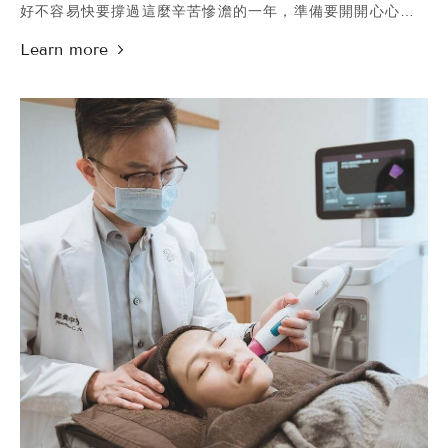
好不容易快要撐過這麼辛苦慘澹的一年，準備要開開心心迎
接聖誕跟跨年假期，把2020一切的鳥事拋開，迎來一定會更
好的2021，但這幾天的疫情震撼彈，好像瞬間又把我們拉回
三四月那時候、看不見未來的愁雲慘霧中。
嘔嗎？當然很嘔啊！本來想跟家人朋友開心渡過的假期就這
樣泡湯了！緊張嗎？當然緊張啊！除了擔心社區感染防不勝
防之外，診所好不容易辛苦撐過了疫情這一年，接下來如果
疫情真的擴大，對診所的衝擊自己都不敢想像～😫😫
不過悲慘是比較級的，看看這一年下來那些倒閉的航空業、
飯店、餐廳，跟人流萎縮六七成以上的永康商圈，還有診所
鄰居再幾天就要關門的Ice Monster，再看看甯寓，覺得我們
還是幸運的，至少老天還一直眷顧我們到現在啊啊啊～～😅
😅
總之，未來再未知、再恐懼，當下還是最重要最珍貴的！好
好的跟家人好友聚聚，做好適當的防護措施，這幾天盡量不
要到人潮擁擠的地方，把時間留給真正重要的那些人。
你問我，那我最重要的人是誰呢？照片裡不就很清楚了
嗎？！🥰😊
#聖誕快樂
#MerryChristmas
#照片裡有亮點