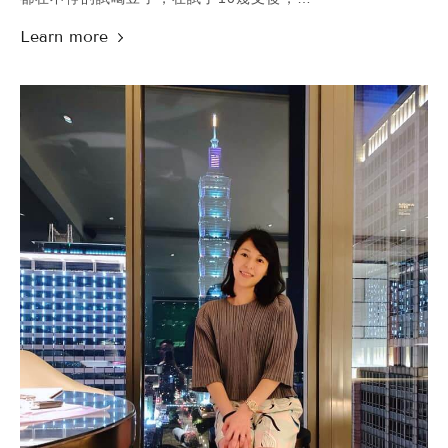
.
http://www.ilovenuyou.com.tw/contact.php#p-contact
才終於決定活動當天要使用哪三隻~
希望你也會喜歡這個診間小故事:)
悄悄話專線：https://lin.ee/AOBUjqC
而咖啡分享會的內容，
而我們也把幾個和玻尿酸有關的常見問題，
也從一開始很隨性口述分享、簡單的ppt圖片輔助，
整理在網站上要提供參考~~
進化到圖文更豐富的17頁簡報最終版，
http://www.ilovenuyou.com.tw/service.php?
一直到上台的那刻，
act=view&no=13
每天腦中不斷地在演練各種講法，
.
以前在咖啡廳的活動都是當小幫手，
.
但這次是小老師初體驗⁄(⁄ ⁄ ⁄ω⁄ ⁄ ⁄)⁄
.
.
#貼心提醒 #診所採預約制
活動剛開始先由Markus講解童妍針，
線上任意門：
直到後面交棒給我的時候，
http://www.ilovenuyou.com.tw/contact.php#p-contact
我才開始覺得有點緊張，
悄悄話專線：https://lin.ee/AOBUjqC
畢竟第一次被這麼多雙眼睛盯著，
然後每個人都很安靜的看著我，
但好在不點的亂入把嚴肅的氣氛緩和了些>\\\<
.
後來大家在小圓桌前圍成一個圈，
跟著我參與手沖的過程時，
現場的朋友們，
也主動提問了關於咖啡的更多事情，
當我們之間多了些互動，