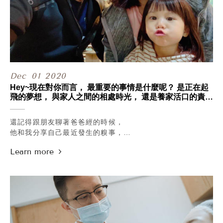
是不是要加強能量？這樣會不會很痛？
關於比較專業性的回答，可以先看這篇文章：
https://nuyoublog.com/thermage-anti-aging-before-
christmas/
.
至於疼痛的部分...
大部分都會詢問舒眠麻醉(///ω///)
Dec
01
2020
有些朋友可能聽人家說，
電波很痛而一直不敢做，
Hey~現在對你而言， 最重要的事情是什麼呢？ 是正在起
或是自己很怕痛所以要求做舒眠麻醉，
飛的夢想， 與家人之間的相處時光， 還是養家活口的責
任…等。
但以我們過去十年做的電音波案例看下來，
其實四合一止痛法就很足夠了：
還記得跟朋友聊著爸爸經的時候，
局部敷麻、口服止痛藥、止痛針，
他和我分享自己最近發生的糗事，
當然還有最重要的、聊天止痛法！🤣🤣
某天他心血來潮跑去學校想接小孩下課，
.
但等了老半天等不到人，
舒眠麻醉的潛在風險其實不小，
問了老師也說班上沒有這個小朋友，
很多朋友也不一定能真正被告知，
直到打回家問老婆，
這一覺睡下去可能會面臨到什麼麻醉的突發狀況。
才發現孩子早就小學畢業了在念國中。
這幾個月也有非常多很怕痛的朋友，
只記得那時的我笑著說，
過去都是接受舒眠麻醉做電音波治療的，
這是騙人的吧~~
在甯寓用四合一止痛法做完電音波療程後，
怎麼可能會忘記自己小孩的年紀(/ω＼)
都說早知道可以這麼不痛，