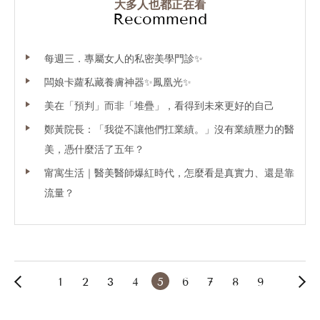
你會介意跟別人分享你做過哪些療程嗎？
大多人也都正在看
還記得當時的我說不會啊！
Recommend
分享醫美對我來說，
就像我們都會跟閨密分享自己去哪霧眉，
每週三．專屬女人的私密美學門診✨
或是又去了哪裡做臉、看了哪些書，
進修了什麼課程一樣，
闆娘卡蘿私藏養膚神器✨鳳凰光✨
不論是外在保養或是內在的充實，
彼此都在為成為更好的自己而努力，
美在「預判」而非「堆疊」，看得到未來更好的自己
同時分享如何變美、互相鼓勵，
鄭黃院長：「我從不讓他們扛業績。」沒有業績壓力的醫
那些認同我們的朋友也會用屬於她的方式，
美，憑什麼活了五年？
在人生中找到更好的自己。
.
甯寓生活｜醫美醫師爆紅時代，怎麼看是真實力、還是靠
.
流量？
.
結果殊不知~
他就開始偷偷在我不知道的時候，
跟來諮詢的朋友分享我的童妍針BA照，
而我也是在他最近不小心說溜嘴的時候，
才知道這件事情的😤😤
.
這篇沒有BA照，
因為我是來為自己平反的，