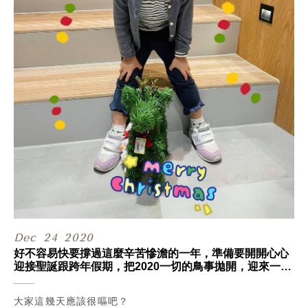
Dec
24
2020
好不容易快要撐過這麼辛苦慘澹的一年，準備要開開心心
迎接聖誕跟跨年假期，把2020一切的鳥事拋開，迎來一定
會更好的2021，但這幾天的疫情震撼彈，好像瞬間又把我
們拉回三四月那時候、看不見未來的愁雲慘霧中。
大家這幾天應該很嘔吧？