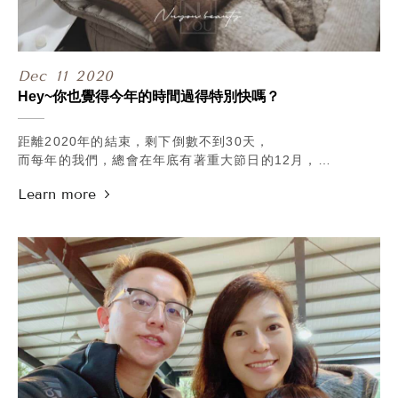
#把握當下
Dec
11
2020
Hey~你也覺得今年的時間過得特別快嗎？
距離2020年的結束，剩下倒數不到30天，
而每年的我們，總會在年底有著重大節日的12月，
在內心對自己抱持著除舊佈新的期待感。
約美甲、換新髮型、藉由節慶犒賞自己買新衣...等，
希望用最美好的一面，去迎接新的一年。
.
這一兩個月以來，我們也收到了不少詢問，
現在預約療程是否還來得及呢？
但大家最擔心的，倒不是療程排不排得上，
而是做完後預期的效果，趕不趕得上派對時間~
.
前陣子有位女孩在諮詢電音波時，
就曾詢問說~~
如果短時間要看得見明顯的改變，