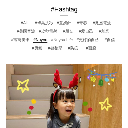
#Hashtag
All
蜂巢皮秒
童妍針
青春
鳳凰電波
美國音波
皮秒雷射
朋友
愛自己
創業
甯寓美學
Nuyou
Nuyou Life
更好的自己
自信
勇氣
微整形
防疫
面膜