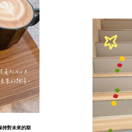
決定再擴編一位咖
#貼心提醒 #生日
參加許多的研討講
加入LINE@看更多：htt
VIP咖啡鑑賞會活動
.
年末新加入甯寓大家
了解更多關於755
.
以及如何有效擊退
而最近這兩天，
https://nuyoublog
開始對著身邊的每
有時候是得到自動
你也新年快樂。
有時候會是一個充
像無聲的電報傳來
是啊，去年真是辛
.
從來沒有這麼期待
新的一年，永遠值
期許我們都能變得
期許我們都能失去
最重要的、期許我
.
2021，新年快樂~~
天保持對未來的期