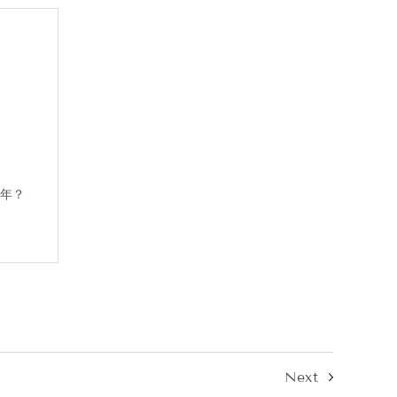
擊自己都不敢想像～😫😫
的，看看這一年下來那些倒閉的航空業、飯
萎縮六七成以上的永康商圈，還有診所鄰居
e Monster，再看看甯寓，覺得我們還是
一直眷顧我們到現在啊啊啊～～😅😅
、再恐懼，當下還是最重要最珍貴的！好好
，做好適當的防護措施，這幾天盡量不要到
把時間留給真正重要的那些人。
要的人是誰呢？照片裡不就很清楚了嗎？！
年？