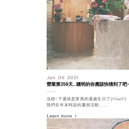
#貼心提醒 #最近的太陽會騙人
但店裡很暖，還沒找到理由，
和我們一起喝杯咖啡的你，
趁著活動來喝杯Nuyou cafe吧！
.
記得在置頂文留言祝我們生日快樂～
其他更多生日慶活動內容，
請加官方Line@詢問喔！
https://lin.ee/AOBUjqC
.
你值得在新的未來裡，
繼續遇見更美好的自己：
Jan
06
2021
http://www.ilovenuyou.com.tw/contact
營業第359天...聰明的你應該快猜到了吧
沒錯~下週就是甯寓的週歲生日了(///ω///)
我們在年末時說的慶祝活動，
指的就是生日慶啦~(灑花)
.
幾天前看著去年診所開幕茶會，