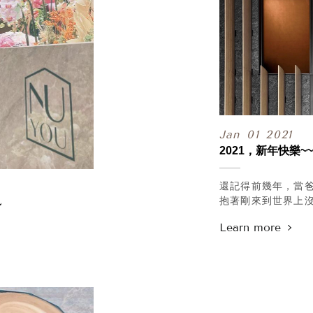
當你服務解決需求
能令你感到同理和
那它就是適合你的
只要適合你那就是
.
從受僱到開業、到
一直都是用這樣堅
近幾月來諮詢皮秒
大多數也都是衝著
Jan
01
2021
而時常發生在診間
2021，新年快樂
大家也早已見怪不怪
.
根據期望的預算和
還記得前幾年，當
.php#p-contact
把單一療程複合化
抱著剛來到世界上
~
替你們省下一些預
興奮的對她說，今
聽起來有點傻對吧~
結果她那天早早就
但可以堅定這份自
我們連倒數都是輕
對我而言才是最重
偷偷摸摸的跨過那
.
.
你也有班點困擾嗎
再來是甯寓開幕時
http://www.iloven
接著是自己的生日
.