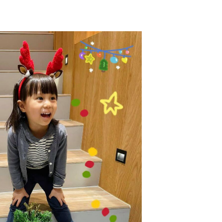
啡師同事，
慶優惠進行中
座、在診所開注射課程，
ps://lin.ee/AOBUjqC
，
庭的幾位同仁們...等。
蜂巢皮秒雷射，
斑點凹疤：
.com/picosecond-skin-problems/
個人說新年快樂，
回覆般反射動作的回應，
滿重量卻溫和的眼神，
，
苦了，我們都懂的。
新一年的到來，
得期許～
更好，
的更少，
們都能更懂得珍惜。