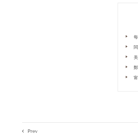
隨時要保養都找得到人，
不只不用煩惱醫美Plan B，
還可以常常來碰運氣，
吃吃闆娘的不定期手作甜點！
瞬間覺得自己成了別人的小確幸⁄(⁄ ⁄ ⁄ω⁄ ⁄ ⁄)⁄
.
每
.
闆
.
趁著連假要到了，偷偷預告一下彩蛋~
美
明年一月的某一天對我們而言，
有個意義重大且十分重要的日子，
鄭
我們也正在籌劃舉辦慶祝活動~~
甯
好了先說到這邊，
剩下讓我賣個關子吧(///ω///)
.
.
.
#貼心提醒 #診所採預約制
線上任意門：
http://www.ilovenuyou.com.tw/contact
悄悄話專線：https://lin.ee/AOBUjqC