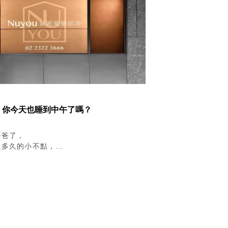
的同時，
感覺良好，
，
最好的。
創業終滿一年，
持著的，
的朋友，
蜂巢來，
的溫柔僵持，
~~ 你今天也睡到中午了嗎？
~~
皮膚優化需求，
爸爸了，
，
沒多久的小不點，
算到其他療程，
晚是你第一次跨年耶，
~
睡得香甜，
主的真誠，
聲細語的用唇語，
要的。
一年。
？來找我們聊聊吧！
的場景歷歷在目，
uyou.com.tw/contact.php#p-contact
、太太的生日，