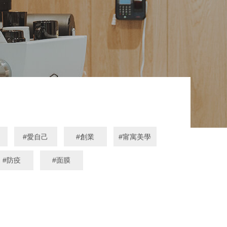
愛自己
創業
甯寓美學
防疫
面膜