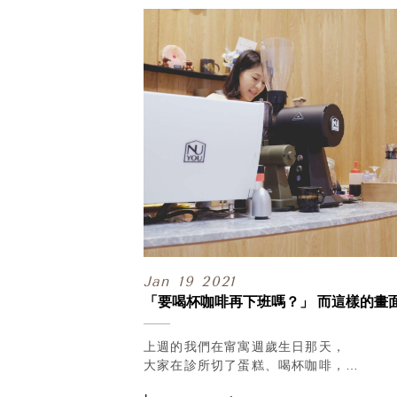
Jan
19
2021
「要喝杯咖啡再下班嗎？」 而這樣的畫
上週的我們在甯寓週歲生日那天，
大家在診所切了蛋糕、喝杯咖啡，
下班後與身邊夥伴們，