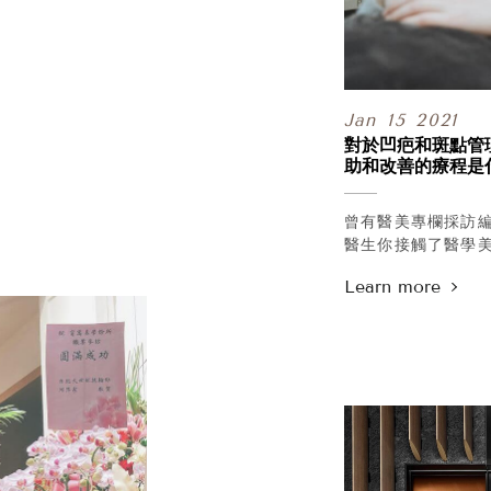
Jan
15
2021
對於凹疤和斑點管
助和改善的療程是
曾有醫美專欄採訪
醫生你接觸了醫學
也有十幾年的光電
從飛梭、淨膚、皮
對於凹疤和斑點管
你覺得最好的，
或最能給人最大幫
/
而必須誠實的說，
其實沒有所謂最好
當某樣產品或療程
能令你的現況得到