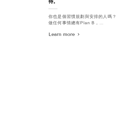
待。
鎖定一下這週五晚上吧(///ω///)
而關於活動更多的詳細消息，
你也是個習慣規劃與安排的人嗎？
歡迎先搶先加入LINE@：https://lin.ee/A
做任何事情總有Plan B，
.
出去玩要是不巧遇到下雨天，
.
也能老神在在地，
.
從手機翻出同個路線的室內景點清單，
線上預約任意門：
半點也不浪費寶貴的休假時光。
http://www.ilovenuyou.com.tw/contact
.
其實我們原本也是計劃著，
穩定經營一年後規劃員工旅遊，
要帶著夥伴一起出國，
但無奈世界改變得太快，
原本想要走遍世界的願望，
看來短期內是無法達成了(/ω＼)
.
而那天和來診所做療程的朋友聊到這個，
只聽見她用：
「好險你們短期間內不會出門長途旅遊~」
說著這樣她就放心了，
反正明年也可能出不了國，