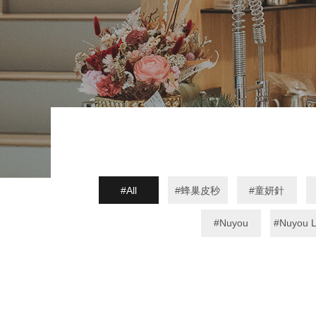
All
蜂巢皮秒
童妍針
Nuyou
Nuyou L