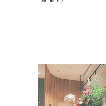
一同迎接了甯寓美學的第一個尾牙。
.
過去在疫情、在太多的不確定下，
磕磕絆絆地撐過第一年，
有時候會很慶幸，
自己並不是一個人面對所有，
身邊不僅有著身兼診所多職的太太，
跟前跟後打點著店內與家裡的一切，
還有一群陪著我們艱辛草創的同仁們。
.
偶爾我們一陣忙碌、無暇顧及不點時，
他們也會輪流陪著不點
而時常他們下班了、我們還沒離開時，
也總會叮嚀著我們要早點回家，
好好照顧自己、吃飽睡好。
.
在一年接近尾聲、接著迎接新的挑戰時，
我們還有餘裕的氣力能夠給予和道謝，
謝謝寵愛著彼此的我們，
今年也一起不快不慢的，
穩穩的走好2021吧！
.