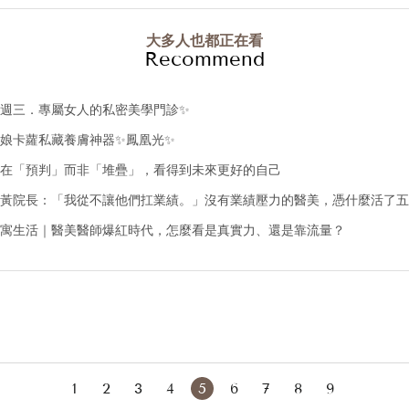
的擴大，對診所的衝
不過悲慘是比較級
大多人也都正在看
店、餐廳，跟人流
Recommend
再幾天就要關門的Ic
幸運的，至少老天還
總之，未來再未知
週三．專屬女人的私密美學門診✨
的跟家人好友聚聚
娘卡蘿私藏養膚神器✨鳳凰光✨
人潮擁擠的地方，
你問我，那我最重
在「預判」而非「堆疊」，看得到未來更好的自己
🥰😊
黃院長：「我從不讓他們扛業績。」沒有業績壓力的醫美，憑什麼活了五
#聖誕快樂
#MerryChristmas
寓生活｜醫美醫師爆紅時代，怎麼看是真實力、還是靠流量？
#照片裡有亮點
#把握當下
.php#p-contact