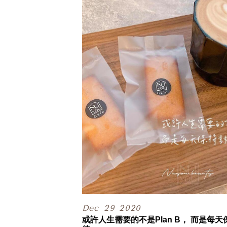
賓客散去後的診所空景照，
回想起這陣子的酸甜苦辣，
覺得明明才開幕一年，
但感覺起來好像是很久以前的事了，
有許多來諮詢聊聊的朋友，
都曾因為聊得太放鬆、沒有注意到時間，
走出門才發現居然天黑了(*˘︶˘*).｡.:*♡
.
回顧過去的一年，
我們其實收到不少這樣的回饋，
感覺就像你在咖啡廳坐著聊天，
聽著朋友分享一些皮膚保養的建議，
然後帶著這樣真實的意見做出決定，
讓我們幫你找出最適合自己的模樣，
像朋友一樣的陪伴你探索自己。
.
而去年整年度沒有作折扣的我們，
也決定趁著甯寓週歲生日，
做一個生日慶企劃活動，
用一份小小的心意，
Dec
29
2020
將這份感動也回饋給你們。
或許人生需要的不是Plan B， 而是每
.