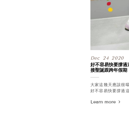
OBUjqC
.php#p-contact
Dec
24
2020
好不容易快要撐過
接聖誕跟跨年假期
好的2021，但
三四月那時候、看
大家這幾天應該很
好不容易快要撐過
聖誕跟跨年假期，把
2021，但這幾天
那時候、看不見未
的語氣，
嘔嗎？當然很嘔啊
泡湯了！緊張嗎？
外，診所好不容易